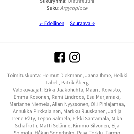
Sukuryhmä
: Olethreutini
Suku
:
Argyroploce
← Edellinen
│
Seuraava →
Toimituskunta: Helmut Diekmann, Jaana Ihme, Heikki
Tabell, Patrik Åberg
Valokuvaajat: Erkki Jaakohuhta, Maarit Koivisto,
Emma Kosonen, Rami Lindroos, Esa Marjamäki,
Marianne Niemelä, Allan Nyyssönen, Olli Pihlajamaa,
Annukka Pirkkalainen, Markku Ruuskanen, Jari ja
Irene Räty, Teppo Salmela, Erkki Santamala, Mika
Schafroth, Matti Selänne, Kimmo Silvonen, Eija
Soimola, Håkan Söderholm, Päivi Torkki, Tarmo