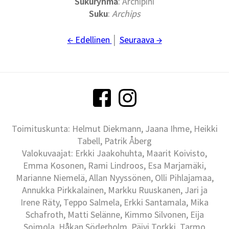
Sukuryhmä
: Archipini
Suku
:
Archips
← Edellinen
│
Seuraava →
Toimituskunta: Helmut Diekmann, Jaana Ihme, Heikki
Tabell, Patrik Åberg
Valokuvaajat: Erkki Jaakohuhta, Maarit Koivisto,
Emma Kosonen, Rami Lindroos, Esa Marjamäki,
Marianne Niemelä, Allan Nyyssönen, Olli Pihlajamaa,
Annukka Pirkkalainen, Markku Ruuskanen, Jari ja
Irene Räty, Teppo Salmela, Erkki Santamala, Mika
Schafroth, Matti Selänne, Kimmo Silvonen, Eija
Soimola, Håkan Söderholm, Päivi Torkki, Tarmo