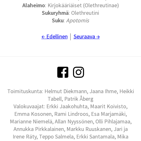
Alaheimo
: Kirjokääriäiset (Olethreutinae)
Sukuryhmä
: Olethreutini
Suku
:
Apotomis
← Edellinen
│
Seuraava →
Toimituskunta: Helmut Diekmann, Jaana Ihme, Heikki
Tabell, Patrik Åberg
Valokuvaajat: Erkki Jaakohuhta, Maarit Koivisto,
Emma Kosonen, Rami Lindroos, Esa Marjamäki,
Marianne Niemelä, Allan Nyyssönen, Olli Pihlajamaa,
Annukka Pirkkalainen, Markku Ruuskanen, Jari ja
Irene Räty, Teppo Salmela, Erkki Santamala, Mika