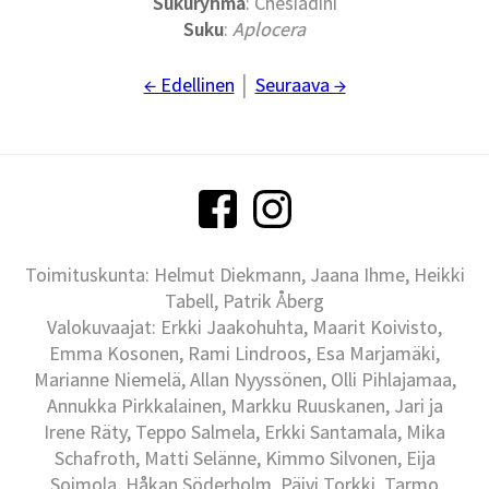
Sukuryhmä
: Chesiadini
Suku
:
Aplocera
← Edellinen
│
Seuraava →
Toimituskunta: Helmut Diekmann, Jaana Ihme, Heikki
Tabell, Patrik Åberg
Valokuvaajat: Erkki Jaakohuhta, Maarit Koivisto,
Emma Kosonen, Rami Lindroos, Esa Marjamäki,
Marianne Niemelä, Allan Nyyssönen, Olli Pihlajamaa,
Annukka Pirkkalainen, Markku Ruuskanen, Jari ja
Irene Räty, Teppo Salmela, Erkki Santamala, Mika
Schafroth, Matti Selänne, Kimmo Silvonen, Eija
Soimola, Håkan Söderholm, Päivi Torkki, Tarmo