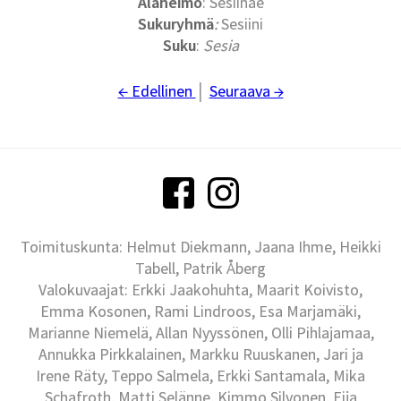
Alaheimo
: Sesiinae
Sukuryhmä
:
Sesiini
Suku
:
Sesia
← Edellinen
│
Seuraava →
Toimituskunta: Helmut Diekmann, Jaana Ihme, Heikki
Tabell, Patrik Åberg
Valokuvaajat: Erkki Jaakohuhta, Maarit Koivisto,
Emma Kosonen, Rami Lindroos, Esa Marjamäki,
Marianne Niemelä, Allan Nyyssönen, Olli Pihlajamaa,
Annukka Pirkkalainen, Markku Ruuskanen, Jari ja
Irene Räty, Teppo Salmela, Erkki Santamala, Mika
Schafroth, Matti Selänne, Kimmo Silvonen, Eija