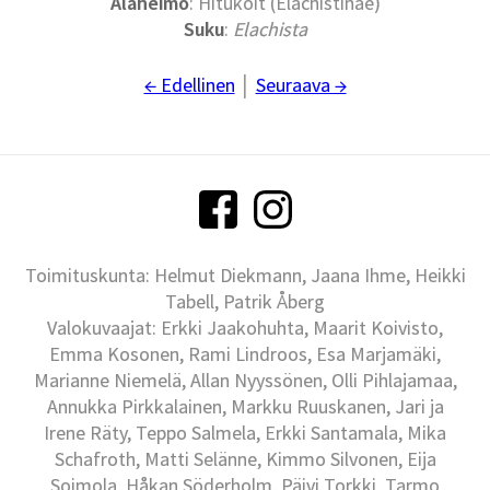
Alaheimo
: Hitukoit (Elachistinae)
Suku
:
Elachista
← Edellinen
│
Seuraava →
Toimituskunta: Helmut Diekmann, Jaana Ihme, Heikki
Tabell, Patrik Åberg
Valokuvaajat: Erkki Jaakohuhta, Maarit Koivisto,
Emma Kosonen, Rami Lindroos, Esa Marjamäki,
Marianne Niemelä, Allan Nyyssönen, Olli Pihlajamaa,
Annukka Pirkkalainen, Markku Ruuskanen, Jari ja
Irene Räty, Teppo Salmela, Erkki Santamala, Mika
Schafroth, Matti Selänne, Kimmo Silvonen, Eija
Soimola, Håkan Söderholm, Päivi Torkki, Tarmo