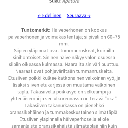
Suku
:
Apatura
← Edellinen
│
Seuraava →
Tuntomerkit:
Häiveperhonen on kookas
päiväperhonen ja voimakas lentäjä; siipiväli on 60–75
mm.
Siipien yläpinnat ovat tummanruskeat, koirailla
sinihohtoiset. Sininen häive näkyy valon osuessa
siipiin oikeassa kulmassa. Naarailta siniväri puuttuu.
Naaraat ovat pohjaväriltään tummanruskeita.
Etusiiven poikki kulkee katkonainen valkoinen vyö, ja
lisäksi siiven etukärjessä on muutama valkoinen
täplä. Takasiivellä poikkivyö on selkeämpi ja
yhtenäisempi ja sen ulkoreunassa on terävä ”oka”.
Takasiiven takanurkassa on pienehkö
oranssikehäinen ja tummakeskustainen silmätäplä.
Etusiiven yläpinnalla häiveperhosella ei ole
samanlaista oranssikehäistä silmätäplää niin kuin