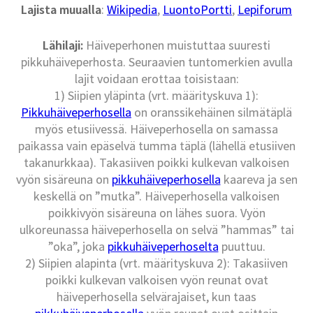
Lajista muualla
:
Wikipedia
,
LuontoPortti
,
Lepiforum
Lähilaji:
Häiveperhonen muistuttaa suuresti
pikkuhäiveperhosta. Seuraavien tuntomerkien avulla
lajit voidaan erottaa toisistaan:
1) Siipien yläpinta (vrt. määrityskuva 1):
Pikkuhäiveperhosella
on oranssikehäinen silmätäplä
myös etusiivessä. Häiveperhosella on samassa
paikassa vain epäselvä tumma täplä (lähellä etusiiven
takanurkkaa). Takasiiven poikki kulkevan valkoisen
vyön sisäreuna on
pikkuhäiveperhosella
kaareva ja sen
keskellä on ”mutka”. Häiveperhosella valkoisen
poikkivyön sisäreuna on lähes suora. Vyön
ulkoreunassa häiveperhosella on selvä ”hammas” tai
”oka”, joka
pikkuhäiveperhoselta
puuttuu.
2) Siipien alapinta (vrt. määrityskuva 2): Takasiiven
poikki kulkevan valkoisen vyön reunat ovat
häiveperhosella selvärajaiset, kun taas