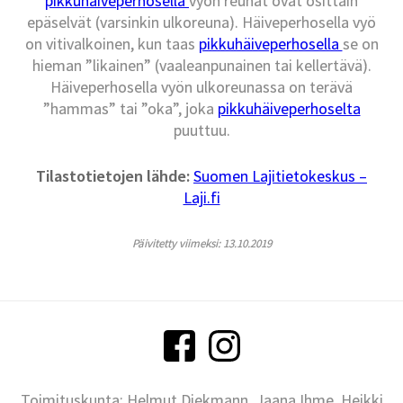
pikkuhäiveperhosella
vyön reunat ovat osittain
epäselvät (varsinkin ulkoreuna). Häiveperhosella vyö
on vitivalkoinen, kun taas
pikkuhäiveperhosella
se on
hieman ”likainen” (vaaleanpunainen tai kellertävä).
Häiveperhosella vyön ulkoreunassa on terävä
”hammas” tai ”oka”, joka
pikkuhäiveperhoselta
puuttuu.
Tilastotietojen lähde:
Suomen Lajitietokeskus –
Laji.fi
Päivitetty viimeksi: 13.10.2019
Toimituskunta: Helmut Diekmann, Jaana Ihme, Heikki