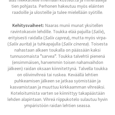
tien pohjasta. Perhonen hakeutuu myös eläinten
raadoille ja ulosteille ja tulee mielellään syötille.
Kehitysvaiheet:
Naaras munii munat yksitellen
ravintokasvin lehdille. Toukka elää pajuilla (
Salix
),
erityisesti raidalla (
Salix caprea
), mutta myös virpa-
(
Salix aurita
) ja tuhkapajulla (
Salix cinerea
). Toisesta
nahastaan alkaen toukalla on päässään kaksi
tunnusomaista ”sarvea”. Toukka talvehtii pienenä
(ensimmäisen, harvemmin toisen nahanvaihdon
jälkeen) raidan oksaan kiinnitettynä. Talvella toukka
on oliivinvihreä tai ruskea. Keväällä lehtien
puhkeamisen jälkeen se jatkaa syömistään ja
kasvamistaan ja muuttuu kirkkaamman vihreäksi.
Koteloitumista varten se kiinnittyy takapäästään
lehden alapintaan. Vihreä riippukotelo sulautuu hyvin
ympäristöön raidan lehtien seassa.