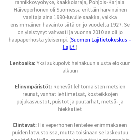
rannikkovyöhyke, kaakkoisraja, Pohjois-Karjala.
Häiveperhonen oli Suomessa erittäin harvinainen
vaeltaja aina 1990-luvulle saakka, vaikka
ensimmäinen havainto siitä on jo vuodelta 1927. Se
on yleistynyt vahvasti ja vuonna 2010 se oli jo
haapaperhosta yleisempi. (
Suomen Lajitietokeskus –
Laji.fi
)
Lentoaika:
Yksi sukupolvi: heinäkuun alusta elokuun
alkuun
Elinympäristöt:
Rehevät lehtomaisten metsien
reunat, vanhat lehtimetsät, kosteikkojen
pajukasvustot, puistot ja puutarhat, metsä- ja
hiekkatiet
Elintavat:
Häiveperhonen lentelee enimmäkseen
puiden latvustoissa, mutta toisinaan se laskeutuu
alas hiekkatielle imemään kosteutta ja mineraaleja