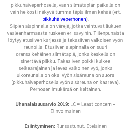
pikkuhäiveperhosella, vaan silmätäplän paikalla on
vain heikosti näkyvä tumma täplä ilman kehää (vrt.
pikkuhäiveperhonen
).
Siipien alapinnalla on värejä, jotka vaihtuvat liukuen
vaaleanharmaasta ruskean eri sävyihin. Tiilenpunaista
löytyy etusiiven kärjessä ja takasiiven valkoisen vyön
reunoilla. Etusiiven alapinnalla on suuri
oranssikehäinen silmätäplä, jonka keskellä on
sinertävä pilkku. Takasiiven poikki kulkee
selkeärajainen ja leveä valkoinen vyö, jonka
ulkoreunalla on oka. Vyön sisäreuna on suora
(pikkuhäiveperhosella vyön sisäreuna on kaareva).
Perhosen imukärsä on keltainen.
Uhanalaisuusarvio 2019:
LC = Least concern –
Elinvoimainen
Esiintyminen:
Runsastunut. Eteläinen