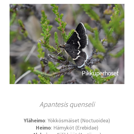
Pikkuperhoset
Apantesis quenseli
Yläheimo
: Yökkösmäiset (Noctuoidea)
Heimo
: Hämyköt (Erebidae)