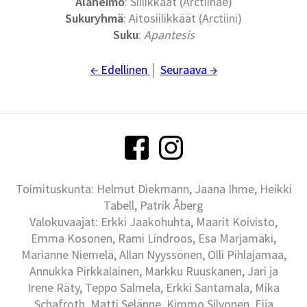
Alaheimo
: Siilikkäät (Arctiinae)
Sukuryhmä
: Aitosiilikkäät (Arctiini)
Suku
:
Apantesis
← Edellinen
│
Seuraava →
Toimituskunta: Helmut Diekmann, Jaana Ihme, Heikki
Tabell, Patrik Åberg
Valokuvaajat: Erkki Jaakohuhta, Maarit Koivisto,
Emma Kosonen, Rami Lindroos, Esa Marjamäki,
Marianne Niemelä, Allan Nyyssönen, Olli Pihlajamaa,
Annukka Pirkkalainen, Markku Ruuskanen, Jari ja
Irene Räty, Teppo Salmela, Erkki Santamala, Mika
Schafroth, Matti Selänne, Kimmo Silvonen, Eija