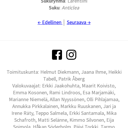
Sukuryhmä
: Larentiini
Suku
:
Anticlea
← Edellinen
│
Seuraava →
Toimituskunta: Helmut Diekmann, Jaana Ihme, Heikki
Tabell, Patrik Åberg
Valokuvaajat: Erkki Jaakohuhta, Maarit Koivisto,
Emma Kosonen, Rami Lindroos, Esa Marjamäki,
Marianne Niemelä, Allan Nyyssönen, Olli Pihlajamaa,
Annukka Pirkkalainen, Markku Ruuskanen, Jari ja
Irene Räty, Teppo Salmela, Erkki Santamala, Mika
Schafroth, Matti Selänne, Kimmo Silvonen, Eija
Soimola, Håkan Söderholm, Päivi Torkki, Tarmo