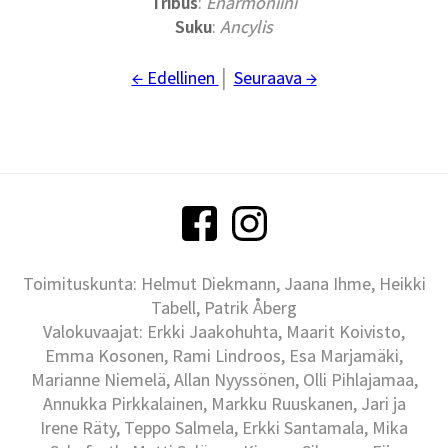
Tribus
:
Enarmoniini
Suku
:
Ancylis
← Edellinen
│
Seuraava →
Toimituskunta: Helmut Diekmann, Jaana Ihme, Heikki
Tabell, Patrik Åberg
Valokuvaajat: Erkki Jaakohuhta, Maarit Koivisto,
Emma Kosonen, Rami Lindroos, Esa Marjamäki,
Marianne Niemelä, Allan Nyyssönen, Olli Pihlajamaa,
Annukka Pirkkalainen, Markku Ruuskanen, Jari ja
Irene Räty, Teppo Salmela, Erkki Santamala, Mika