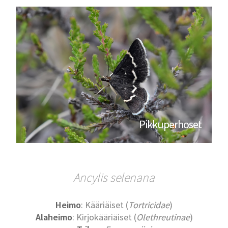
Pikkuperhoset
Ancylis selenana
Heimo
: Kääriäiset (
Tortricidae
)
Alaheimo
: Kirjokääriäiset (
Olethreutinae
)