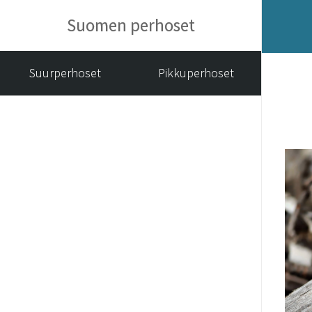
Suomen perhoset
Suurperhoset
Pikkuperhoset