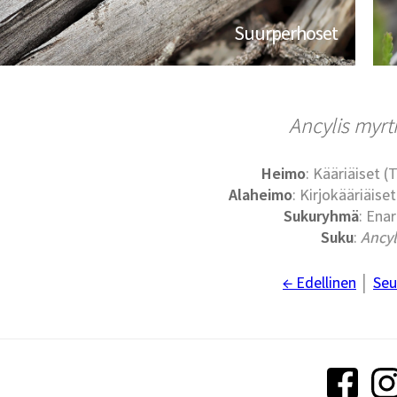
Suurperhoset
Ancylis myrt
Heimo
: Kääriäiset (
Alaheimo
: Kirjokääriäise
Sukuryhmä
: Ena
Suku
:
Ancyl
← Edellinen
│
Seu