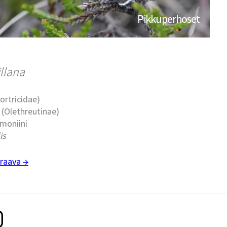
Pikkuperhoset
illana
Tortricidae)
t (Olethreutinae)
rmoniini
is
raava →