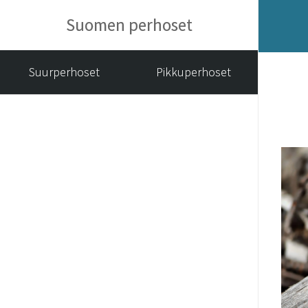
Suomen perhoset
Suurperhoset
Pikkuperhoset