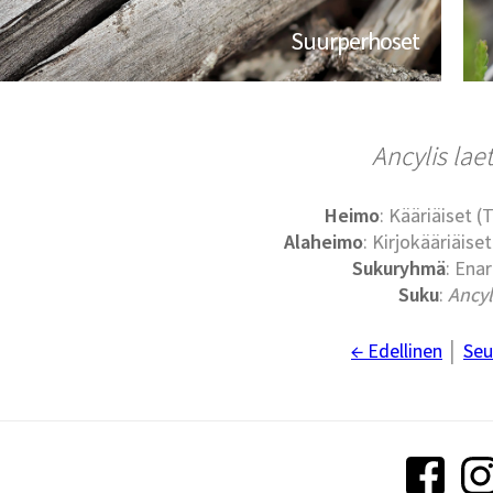
Suurperhoset
Ancylis lae
Heimo
: Kääriäiset (
Alaheimo
: Kirjokääriäise
Sukuryhmä
: Ena
Suku
:
Ancyl
← Edellinen
│
Seu