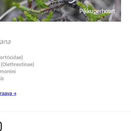
Pikkuperhoset
tana
Tortricidae)
t (Olethreutinae)
rmoniini
is
raava →