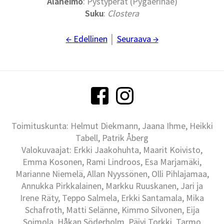
Alaheimo
: Pystyperät (Pygaerinae)
Suku
:
Clostera
← Edellinen
│
Seuraava →
Toimituskunta: Helmut Diekmann, Jaana Ihme, Heikki
Tabell, Patrik Åberg
Valokuvaajat: Erkki Jaakohuhta, Maarit Koivisto,
Emma Kosonen, Rami Lindroos, Esa Marjamäki,
Marianne Niemelä, Allan Nyyssönen, Olli Pihlajamaa,
Annukka Pirkkalainen, Markku Ruuskanen, Jari ja
Irene Räty, Teppo Salmela, Erkki Santamala, Mika
Schafroth, Matti Selänne, Kimmo Silvonen, Eija
Soimola, Håkan Söderholm, Päivi Torkki, Tarmo