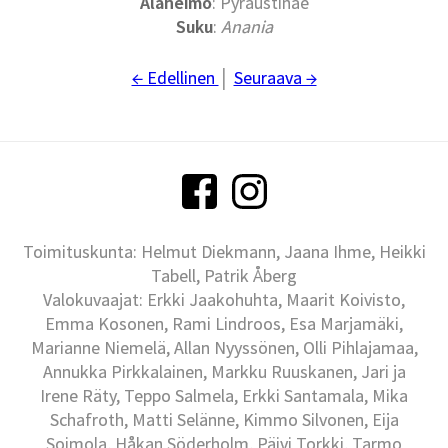
Alaheimo
: Pyraustinae
Suku
:
Anania
← Edellinen
│
Seuraava →
Toimituskunta: Helmut Diekmann, Jaana Ihme, Heikki
Tabell, Patrik Åberg
Valokuvaajat: Erkki Jaakohuhta, Maarit Koivisto,
Emma Kosonen, Rami Lindroos, Esa Marjamäki,
Marianne Niemelä, Allan Nyyssönen, Olli Pihlajamaa,
Annukka Pirkkalainen, Markku Ruuskanen, Jari ja
Irene Räty, Teppo Salmela, Erkki Santamala, Mika
Schafroth, Matti Selänne, Kimmo Silvonen, Eija
Soimola, Håkan Söderholm, Päivi Torkki, Tarmo