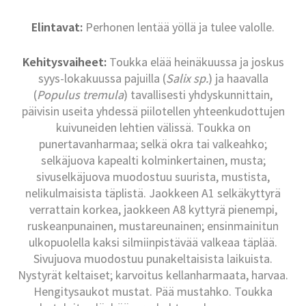
Elintavat:
Perhonen lentää yöllä ja tulee valolle.
Kehitysvaiheet:
Toukka elää heinäkuussa ja joskus
syys-lokakuussa pajuilla (
Salix sp.
) ja haavalla
(
Populus tremula
) tavallisesti yhdyskunnittain,
päivisin useita yhdessä piilotellen yhteenkudottujen
kuivuneiden lehtien välissä. Toukka on
punertavanharmaa; selkä okra tai valkeahko;
selkäjuova kapealti kolminkertainen, musta;
sivuselkäjuova muodostuu suurista, mustista,
nelikulmaisista täplistä. Jaokkeen A1 selkäkyttyrä
verrattain korkea, jaokkeen A8 kyttyrä pienempi,
ruskeanpunainen, mustareunainen; ensinmainitun
ulkopuolella kaksi silmiinpistävää valkeaa täplää.
Sivujuova muodostuu punakeltaisista laikuista.
Nystyrät keltaiset; karvoitus kellanharmaata, harvaa.
Hengitysaukot mustat. Pää mustahko. Toukka