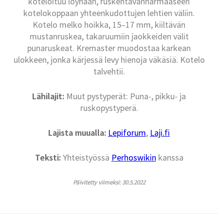
koteloituu löyhään, ruskehtavanharmaaseen
kotelokoppaan yhteenkudottujen lehtien väliin.
Kotelo melko hoikka, 15–17 mm, kiiltävän
mustanruskea, takaruumiin jaokkeiden välit
punaruskeat. Kremaster muodostaa karkean
ulokkeen, jonka kärjessä levy hienoja väkäsiä. Kotelo
talvehtii.
Lähilajit:
Muut pystyperät: Puna-, pikku- ja
ruskopystyperä.
Lajista muualla:
Lepiforum
,
Laji.fi
Teksti:
Yhteistyössä
Perhoswikin
kanssa
Päivitetty viimeksi: 30.5.2022