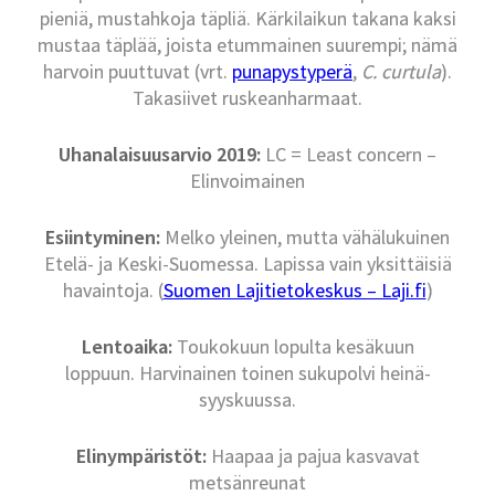
pieniä, mustahkoja täpliä. Kärkilaikun takana kaksi
mustaa täplää, joista etummainen suurempi; nämä
harvoin puuttuvat (vrt.
punapystyperä
,
C. curtula
).
Takasiivet ruskeanharmaat.
Uhanalaisuusarvio 2019:
LC = Least concern –
Elinvoimainen
Esiintyminen:
Melko yleinen, mutta vähälukuinen
Etelä- ja Keski-Suomessa. Lapissa vain yksittäisiä
havaintoja. (
Suomen Lajitietokeskus – Laji.fi
)
Lentoaika:
Toukokuun lopulta kesäkuun
loppuun. Harvinainen toinen sukupolvi heinä-
syyskuussa.
Elinympäristöt:
Haapaa ja pajua kasvavat
metsänreunat