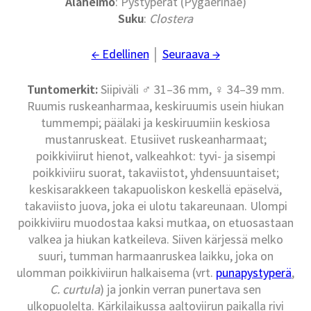
Alaheimo
: Pystyperät (Pygaerinae)
Suku
:
Clostera
← Edellinen
│
Seuraava →
Tuntomerkit:
Siipiväli ♂ 31–36 mm, ♀ 34–39 mm.
Ruumis ruskeanharmaa, keskiruumis usein hiukan
tummempi; päälaki ja keskiruumiin keskiosa
mustanruskeat. Etusiivet ruskeanharmaat;
poikkiviirut hienot, valkeahkot: tyvi- ja sisempi
poikkiviiru suorat, takaviistot, yhdensuuntaiset;
keskisarakkeen takapuoliskon keskellä epäselvä,
takaviisto juova, joka ei ulotu takareunaan. Ulompi
poikkiviiru muodostaa kaksi mutkaa, on etuosastaan
valkea ja hiukan katkeileva. Siiven kärjessä melko
suuri, tumman harmaanruskea laikku, joka on
ulomman poikkiviirun halkaisema (vrt.
punapystyperä
,
C. curtula
) ja jonkin verran punertava sen
ulkopuolelta. Kärkilaikussa aaltoviirun paikalla rivi