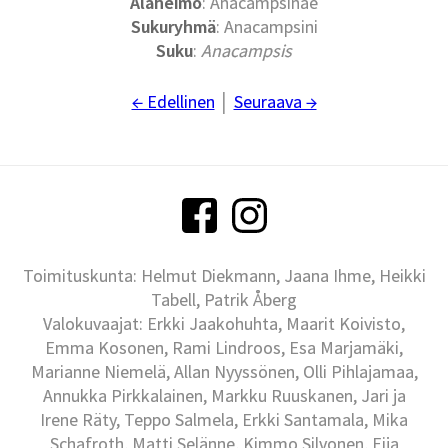
Alaheimo
: Anacampsinae
Sukuryhmä
: Anacampsini
Suku
:
Anacampsis
← Edellinen
│
Seuraava →
Toimituskunta: Helmut Diekmann, Jaana Ihme, Heikki
Tabell, Patrik Åberg
Valokuvaajat: Erkki Jaakohuhta, Maarit Koivisto,
Emma Kosonen, Rami Lindroos, Esa Marjamäki,
Marianne Niemelä, Allan Nyyssönen, Olli Pihlajamaa,
Annukka Pirkkalainen, Markku Ruuskanen, Jari ja
Irene Räty, Teppo Salmela, Erkki Santamala, Mika
Schafroth, Matti Selänne, Kimmo Silvonen, Eija