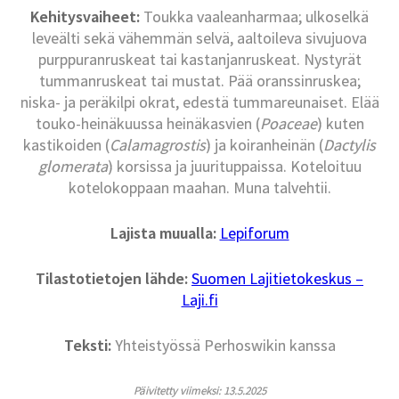
Kehitysvaiheet:
Toukka vaaleanharmaa; ulkoselkä
leveälti sekä vähemmän selvä, aaltoileva sivujuova
purppuranruskeat tai kastanjanruskeat. Nystyrät
tummanruskeat tai mustat. Pää oranssinruskea;
niska- ja peräkilpi okrat, edestä tummareunaiset. Elää
touko-heinäkuussa heinäkasvien (
Poaceae
) kuten
kastikoiden (
Calamagrostis
) ja koiranheinän (
Dactylis
glomerata
) korsissa ja juurituppaissa. Koteloituu
kotelokoppaan maahan. Muna talvehtii.
Lajista muualla:
Lepiforum
Tilastotietojen lähde:
Suomen Lajitietokeskus –
Laji.fi
Teksti:
Yhteistyössä Perhoswikin kanssa
Päivitetty viimeksi: 13.5.2025