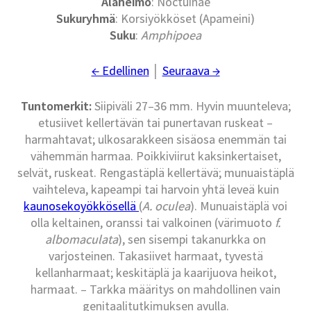
Alaheimo
: Noctuinae
Sukuryhmä
: Korsiyökköset (Apameini)
Suku
:
Amphipoea
← Edellinen
│
Seuraava →
Tuntomerkit:
Siipiväli 27–36 mm. Hyvin muunteleva;
etusiivet kellertävän tai punertavan ruskeat –
harmahtavat; ulkosarakkeen sisäosa enemmän tai
vähemmän harmaa. Poikkiviirut kaksinkertaiset,
selvät, ruskeat. Rengastäplä kellertävä; munuaistäplä
vaihteleva, kapeampi tai harvoin yhtä leveä kuin
kaunosekoyökkösellä
(
A. oculea
). Munuaistäplä voi
olla keltainen, oranssi tai valkoinen (värimuoto
f.
albomaculata
), sen sisempi takanurkka on
varjosteinen. Takasiivet harmaat, tyvestä
kellanharmaat; keskitäplä ja kaarijuova heikot,
harmaat. – Tarkka määritys on mahdollinen vain
genitaalitutkimuksen avulla.