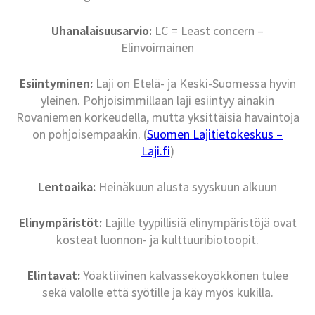
Uhanalaisuusarvio:
LC = Least concern –
Elinvoimainen
Esiintyminen:
Laji on Etelä- ja Keski-Suomessa hyvin
yleinen. Pohjoisimmillaan laji esiintyy ainakin
Rovaniemen korkeudella, mutta yksittäisiä havaintoja
on pohjoisempaakin. (
Suomen Lajitietokeskus –
Laji.fi
)
Lentoaika:
Heinäkuun alusta syyskuun alkuun
Elinympäristöt:
Lajille tyypillisiä elinympäristöjä ovat
kosteat luonnon- ja kulttuuribiotoopit.
Elintavat:
Yöaktiivinen kalvassekoyökkönen tulee
sekä valolle että syötille ja käy myös kukilla.