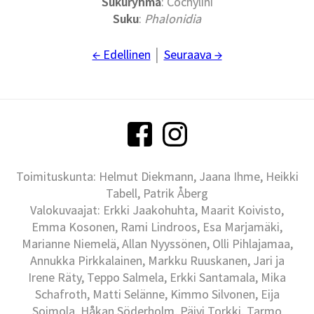
Sukuryhmä
: Cochylini
Suku
:
Phalonidia
← Edellinen
│
Seuraava →
Toimituskunta: Helmut Diekmann, Jaana Ihme, Heikki
Tabell, Patrik Åberg
Valokuvaajat: Erkki Jaakohuhta, Maarit Koivisto,
Emma Kosonen, Rami Lindroos, Esa Marjamäki,
Marianne Niemelä, Allan Nyyssönen, Olli Pihlajamaa,
Annukka Pirkkalainen, Markku Ruuskanen, Jari ja
Irene Räty, Teppo Salmela, Erkki Santamala, Mika
Schafroth, Matti Selänne, Kimmo Silvonen, Eija
Soimola, Håkan Söderholm, Päivi Torkki, Tarmo