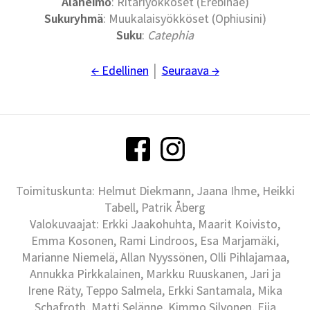
Alaheimo
: Ritariyökköset (Erebinae)
Sukuryhmä
: Muukalaisyökköset (Ophiusini)
Suku
:
Catephia
← Edellinen
│
Seuraava →
Toimituskunta: Helmut Diekmann, Jaana Ihme, Heikki
Tabell, Patrik Åberg
Valokuvaajat: Erkki Jaakohuhta, Maarit Koivisto,
Emma Kosonen, Rami Lindroos, Esa Marjamäki,
Marianne Niemelä, Allan Nyyssönen, Olli Pihlajamaa,
Annukka Pirkkalainen, Markku Ruuskanen, Jari ja
Irene Räty, Teppo Salmela, Erkki Santamala, Mika
Schafroth, Matti Selänne, Kimmo Silvonen, Eija