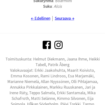
Sukuryhmä
: Boarmiini
Suku
:
Alcis
← Edellinen
│
Seuraava →
Toimituskunta: Helmut Diekmann, Jaana Ihme, Heikki
Tabell, Patrik Åberg
Valokuvaajat: Erkki Jaakohuhta, Maarit Koivisto,
Emma Kosonen, Rami Lindroos, Esa Marjamäki,
Marianne Niemelä, Allan Nyyssönen, Olli Pihlajamaa,
Annukka Pirkkalainen, Markku Ruuskanen, Jari ja
Irene Räty, Teppo Salmela, Erkki Santamala, Mika
Schafroth, Matti Selänne, Kimmo Silvonen, Eija
Soimola, Håkan Söderholm, Päivi Torkki, Tarmo