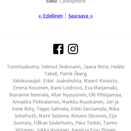
Suku
:
Coleophora
← Edellinen
│
Seuraava →
Toimituskunta: Helmut Diekmann, Jaana Ihme, Heikki
Tabell, Patrik Åberg
Valokuvaajat: Erkki Jaakohuhta, Maarit Koivisto,
Emma Kosonen, Rami Lindroos, Esa Marjamäki,
Marianne Niemelä, Allan Nyyssönen, Olli Pihlajamaa,
Annukka Pirkkalainen, Markku Ruuskanen, Jari ja
Irene Räty, Teppo Salmela, Erkki Santamala, Mika
Schafroth, Matti Selänne, Kimmo Silvonen, Eija
Soimola, Håkan Söderholm, Päivi Torkki, Tarmo
Virtanen, Jukka Vuorinen, Aarne ja Eino Ylönen