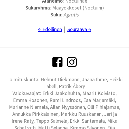
Alaheimo
: Noctuinae
Sukuryhmä
: Maayökköset (Noctuini)
Suku
:
Agrotis
← Edellinen
│
Seuraava →
Toimituskunta: Helmut Diekmann, Jaana Ihme, Heikki
Tabell, Patrik Åberg
Valokuvaajat: Erkki Jaakohuhta, Maarit Koivisto,
Emma Kosonen, Rami Lindroos, Esa Marjamäki,
Marianne Niemelä, Allan Nyyssönen, Olli Pihlajamaa,
Annukka Pirkkalainen, Markku Ruuskanen, Jari ja
Irene Räty, Teppo Salmela, Erkki Santamala, Mika
Schafroth, Matti Selänne, Kimmo Silvonen, Eija