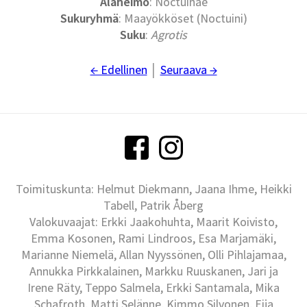
Alaheimo
: Noctuinae
Sukuryhmä
: Maayökköset (Noctuini)
Suku
:
Agrotis
← Edellinen
│
Seuraava →
Toimituskunta: Helmut Diekmann, Jaana Ihme, Heikki
Tabell, Patrik Åberg
Valokuvaajat: Erkki Jaakohuhta, Maarit Koivisto,
Emma Kosonen, Rami Lindroos, Esa Marjamäki,
Marianne Niemelä, Allan Nyyssönen, Olli Pihlajamaa,
Annukka Pirkkalainen, Markku Ruuskanen, Jari ja
Irene Räty, Teppo Salmela, Erkki Santamala, Mika
Schafroth, Matti Selänne, Kimmo Silvonen, Eija