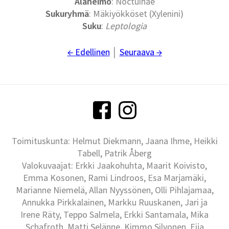
Alaheimo
: Noctuinae
Sukuryhmä
: Mäkiyökköset (Xylenini)
Suku
:
Leptologia
← Edellinen
│
Seuraava →
Toimituskunta: Helmut Diekmann, Jaana Ihme, Heikki
Tabell, Patrik Åberg
Valokuvaajat: Erkki Jaakohuhta, Maarit Koivisto,
Emma Kosonen, Rami Lindroos, Esa Marjamäki,
Marianne Niemelä, Allan Nyyssönen, Olli Pihlajamaa,
Annukka Pirkkalainen, Markku Ruuskanen, Jari ja
Irene Räty, Teppo Salmela, Erkki Santamala, Mika
Schafroth, Matti Selänne, Kimmo Silvonen, Eija