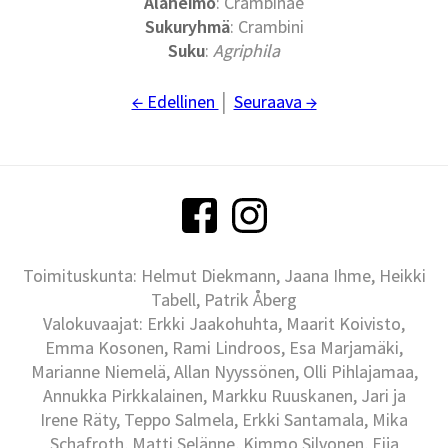
Alaheimo
: Crambinae
Sukuryhmä
: Crambini
Suku
:
Agriphila
← Edellinen
│
Seuraava →
Toimituskunta: Helmut Diekmann, Jaana Ihme, Heikki
Tabell, Patrik Åberg
Valokuvaajat: Erkki Jaakohuhta, Maarit Koivisto,
Emma Kosonen, Rami Lindroos, Esa Marjamäki,
Marianne Niemelä, Allan Nyyssönen, Olli Pihlajamaa,
Annukka Pirkkalainen, Markku Ruuskanen, Jari ja
Irene Räty, Teppo Salmela, Erkki Santamala, Mika
Schafroth, Matti Selänne, Kimmo Silvonen, Eija