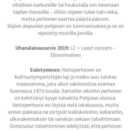
vihollisen karkuteille tai houkutella sen iskemään
täplien tienoville – silloin siipeen tulee toki reikä,
mutta perhonen saattaa päästä pakoon.
Siipien alapuolen pohjaväri on tummanruskea ja se on
vipevöity mustilla juovilla.
Uhanalaisuusarvio 2019:
LC = Least concern –
Elinvoimainen
Esiintyminen:
Neitoperhonen on
kulttuuriympäristöjen laji ja melko uusi tulokas
maassamme, joka alkoi vakiinnuttaa asemaa
Suomessa 1970-luvulla. Samoihin aikoihin perhonen
on kehittänyt kyvyn talvehtia Pohjolan oloissa.
Neitoperhosia voi löytää vielä lokakuussa, mutta
ennen pakkasia ne siirtyvät kalliokoloihin, kellareihin,
ulkorakennuksiin tai varvikon sekaan talvehtimaan.
Onnistunut talvehtiminen edellyttää, että perhosen