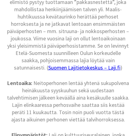
elimistö pystyy tuottamaan ”pakkasnestettä”, joka
mahdollistaa henkiinjäämisen talven yli. Maalis-
huhtikuussa kevätaurinko herättää perhoset
horroksesta ja ne jatkavat lentoaan ensimmäisten
päiväperhosten – mm. sitruuna- ja nokkosperhosten –
joukossa. Viime vuosina laji on ollut lentoaikoinaan
yksi yleisimmistä päiväperhosistamme. Se on levinnyt
Etelä-Suomesta suunnilleen Oulun korkeudelle
saakka, pohjoisemmassa lajia löytää vain
satunnaisesti. (
Suomen Lajitietokeskus – Laji.fi
)
Lentoaika:
Neitoperhonen lentää yhtenä sukupolvena
heinäkuusta syyskuuhun sekä uudestaan
talvehtimisen jälkeen keväällä aina kesäkuulle saakka.
Lajin elinkaaressa perhosvaihe saattaa siis kestää
peräti 11 kuukautta. Tosin noin puoli vuotta tästä
ajasta aikuinen perhonen viettää talvihorroksessa.
Elinympäristöt:
Laji on kulttuuriseuralainen, jonka