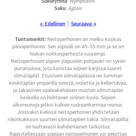
Sukuryhmä
: Nymphalini
Suku
:
Aglais
← Edellinen
│
Seuraava →
Tuntomerkit:
Neitoperhonen on melko kookas
päiväperhonen. Sen siipiväli on 45–55 mm ja se on
hiukan nokkosperhosta suurempi.
Neitoperhosen siipien yläpuolen pohjaväri on syvän
punaruskea, jota koristaa siipien kärjissä suuret
silmätäplät. Etusiiven silmätäplässä on tumman
keskitäplän ympärillä sinistä, violettia ja kellertävää,
ja takasiiven vaaleakehäisen mustan silmätäplän
keskellä on hohtavan sininen kuvio. Siipien
ulkoreunoja pitkin kulkee ruskeanharmaa reunus.
Joissakin kielissä neitoperhonen yhdistetään
riikinkukkoon suurten silmätäplien takia. Silmätäplillä
on luultavasti kahdenlainen tarkoitus:
Räpsytellessään siipiään neitoperhonen voi pelottaa