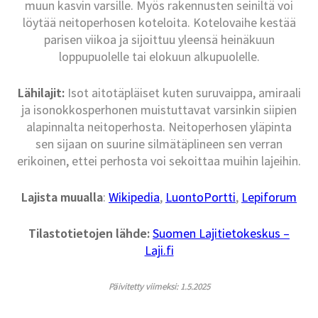
muun kasvin varsille. Myös rakennusten seiniltä voi
löytää neitoperhosen koteloita. Kotelovaihe kestää
parisen viikoa ja sijoittuu yleensä heinäkuun
loppupuolelle tai elokuun alkupuolelle.
Lähilajit:
Isot aitotäpläiset kuten suruvaippa, amiraali
ja isonokkosperhonen muistuttavat varsinkin siipien
alapinnalta neitoperhosta. Neitoperhosen yläpinta
sen sijaan on suurine silmätäplineen sen verran
erikoinen, ettei perhosta voi sekoittaa muihin lajeihin.
Lajista muualla
:
Wikipedia
,
LuontoPortti
,
Lepiforum
Tilastotietojen lähde:
Suomen Lajitietokeskus –
Laji.fi
Päivitetty viimeksi: 1.5.2025