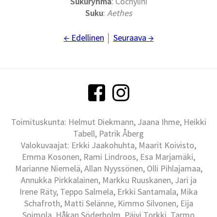
Sukuryhmä
: Cochylini
Suku
:
Aethes
← Edellinen
│
Seuraava →
Toimituskunta: Helmut Diekmann, Jaana Ihme, Heikki
Tabell, Patrik Åberg
Valokuvaajat: Erkki Jaakohuhta, Maarit Koivisto,
Emma Kosonen, Rami Lindroos, Esa Marjamäki,
Marianne Niemelä, Allan Nyyssönen, Olli Pihlajamaa,
Annukka Pirkkalainen, Markku Ruuskanen, Jari ja
Irene Räty, Teppo Salmela, Erkki Santamala, Mika
Schafroth, Matti Selänne, Kimmo Silvonen, Eija
Soimola, Håkan Söderholm, Päivi Torkki, Tarmo