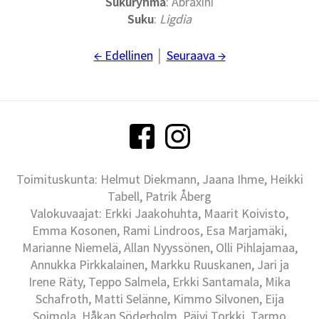
Sukuryhmä
: Abraxini
Suku
:
Ligdia
← Edellinen
│
Seuraava →
Toimituskunta: Helmut Diekmann, Jaana Ihme, Heikki
Tabell, Patrik Åberg
Valokuvaajat: Erkki Jaakohuhta, Maarit Koivisto,
Emma Kosonen, Rami Lindroos, Esa Marjamäki,
Marianne Niemelä, Allan Nyyssönen, Olli Pihlajamaa,
Annukka Pirkkalainen, Markku Ruuskanen, Jari ja
Irene Räty, Teppo Salmela, Erkki Santamala, Mika
Schafroth, Matti Selänne, Kimmo Silvonen, Eija
Soimola, Håkan Söderholm, Päivi Torkki, Tarmo