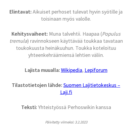
Elintavat:
Aikuiset perhoset tulevat hyvin syötille ja
toisinaan myös valolle.
Kehitysvaiheet:
Muna talvehtii. Haapaa (
Populus
tremula
) ravinnokseen käyttävää toukkaa tavataan
toukokuusta heinäkuuhun. Toukka koteloituu
yhteenkehräämiensä lehtien väliin.
Lajista muualla:
Wikipedia
,
Lepiforum
Tilastotietojen lähde:
Suomen Lajitietokeskus –
Laji.fi
Teksti:
Yhteistyössä Perhoswikin kanssa
Päivitetty viimeksi: 3.2.2023