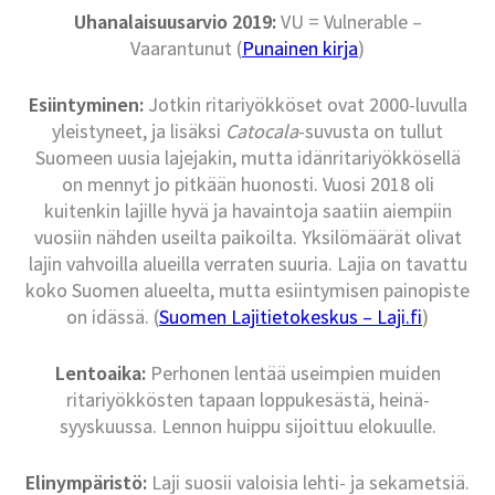
Uhanalaisuusarvio 2019:
VU = Vulnerable –
Vaarantunut (
Punainen kirja
)
Esiintyminen:
Jotkin ritariyökköset ovat 2000-luvulla
yleistyneet, ja lisäksi
Catocala
-suvusta on tullut
Suomeen uusia lajejakin, mutta idänritariyökkösellä
on mennyt jo pitkään huonosti. Vuosi 2018 oli
kuitenkin lajille hyvä ja havaintoja saatiin aiempiin
vuosiin nähden useilta paikoilta. Yksilömäärät olivat
lajin vahvoilla alueilla verraten suuria. Lajia on tavattu
koko Suomen alueelta, mutta esiintymisen painopiste
on idässä. (
Suomen Lajitietokeskus – Laji.fi
)
Lentoaika:
Perhonen lentää useimpien muiden
ritariyökkösten tapaan loppukesästä, heinä-
syyskuussa. Lennon huippu sijoittuu elokuulle.
Elinympäristö:
Laji suosii valoisia lehti- ja sekametsiä.