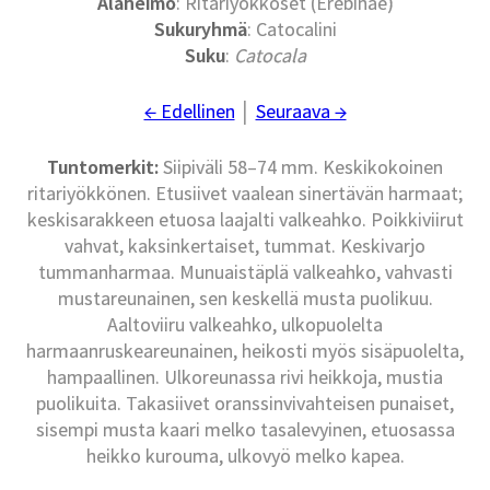
Alaheimo
: Ritariyökköset (Erebinae)
Sukuryhmä
: Catocalini
Suku
:
Catocala
← Edellinen
│
Seuraava →
Tuntomerkit:
Siipiväli 58–74 mm. Keskikokoinen
ritariyökkönen. Etusiivet vaalean sinertävän harmaat;
keskisarakkeen etuosa laajalti valkeahko. Poikkiviirut
vahvat, kaksinkertaiset, tummat. Keskivarjo
tummanharmaa. Munuaistäplä valkeahko, vahvasti
mustareunainen, sen keskellä musta puolikuu.
Aaltoviiru valkeahko, ulkopuolelta
harmaanruskeareunainen, heikosti myös sisäpuolelta,
hampaallinen. Ulkoreunassa rivi heikkoja, mustia
puolikuita. Takasiivet oranssinvivahteisen punaiset,
sisempi musta kaari melko tasalevyinen, etuosassa
heikko kurouma, ulkovyö melko kapea.