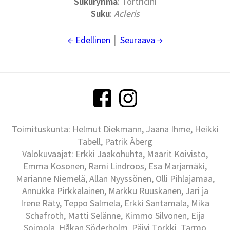
Sukuryhmä
: Tortricini
Suku
:
Acleris
← Edellinen
│
Seuraava →
Toimituskunta: Helmut Diekmann, Jaana Ihme, Heikki
Tabell, Patrik Åberg
Valokuvaajat: Erkki Jaakohuhta, Maarit Koivisto,
Emma Kosonen, Rami Lindroos, Esa Marjamäki,
Marianne Niemelä, Allan Nyyssönen, Olli Pihlajamaa,
Annukka Pirkkalainen, Markku Ruuskanen, Jari ja
Irene Räty, Teppo Salmela, Erkki Santamala, Mika
Schafroth, Matti Selänne, Kimmo Silvonen, Eija
Soimola, Håkan Söderholm, Päivi Torkki, Tarmo