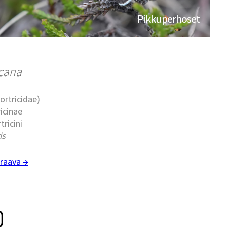
Pikkuperhoset
ccana
Tortricidae)
ricinae
tricini
is
raava →