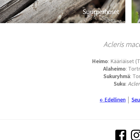
Suurperhoset
Acleris ma
Heimo
: Kääriäiset (
Alaheimo
: Tort
Sukuryhmä
: Tor
Suku
:
Acler
← Edellinen
│
Seu