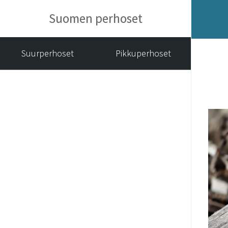
Suomen perhoset
Suurperhoset
Pikkuperhoset