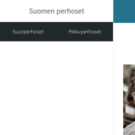
Suomen perhoset
Suurperhoset
Pikkuperhoset