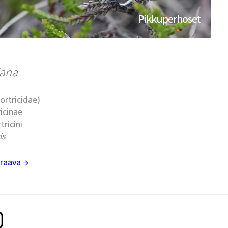
Pikkuperhoset
iana
Tortricidae)
ricinae
tricini
is
raava →