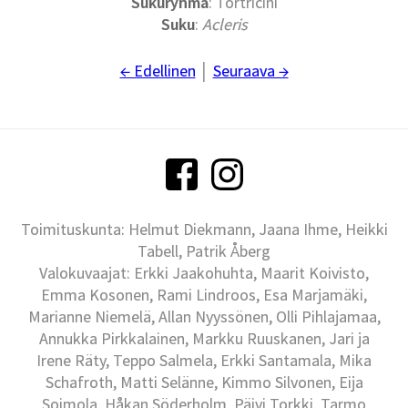
Sukuryhmä
: Tortricini
Suku
:
Acleris
← Edellinen
│
Seuraava →
Toimituskunta: Helmut Diekmann, Jaana Ihme, Heikki
Tabell, Patrik Åberg
Valokuvaajat: Erkki Jaakohuhta, Maarit Koivisto,
Emma Kosonen, Rami Lindroos, Esa Marjamäki,
Marianne Niemelä, Allan Nyyssönen, Olli Pihlajamaa,
Annukka Pirkkalainen, Markku Ruuskanen, Jari ja
Irene Räty, Teppo Salmela, Erkki Santamala, Mika
Schafroth, Matti Selänne, Kimmo Silvonen, Eija
Soimola, Håkan Söderholm, Päivi Torkki, Tarmo