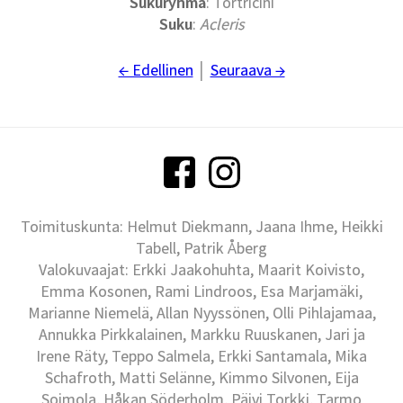
Sukuryhmä
: Tortricini
Suku
:
Acleris
← Edellinen
│
Seuraava →
Toimituskunta: Helmut Diekmann, Jaana Ihme, Heikki
Tabell, Patrik Åberg
Valokuvaajat: Erkki Jaakohuhta, Maarit Koivisto,
Emma Kosonen, Rami Lindroos, Esa Marjamäki,
Marianne Niemelä, Allan Nyyssönen, Olli Pihlajamaa,
Annukka Pirkkalainen, Markku Ruuskanen, Jari ja
Irene Räty, Teppo Salmela, Erkki Santamala, Mika
Schafroth, Matti Selänne, Kimmo Silvonen, Eija
Soimola, Håkan Söderholm, Päivi Torkki, Tarmo