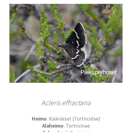
Pikkuperhoset
Acleris effractana
Heimo
: Kääriäiset (Tortricidae)
Alaheimo
: Tortricinae