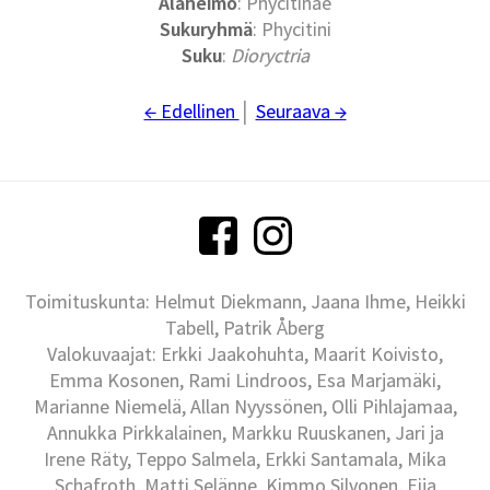
Alaheimo
: Phycitinae
Sukuryhmä
: Phycitini
Suku
:
Dioryctria
← Edellinen
│
Seuraava →
Toimituskunta: Helmut Diekmann, Jaana Ihme, Heikki
Tabell, Patrik Åberg
Valokuvaajat: Erkki Jaakohuhta, Maarit Koivisto,
Emma Kosonen, Rami Lindroos, Esa Marjamäki,
Marianne Niemelä, Allan Nyyssönen, Olli Pihlajamaa,
Annukka Pirkkalainen, Markku Ruuskanen, Jari ja
Irene Räty, Teppo Salmela, Erkki Santamala, Mika
Schafroth, Matti Selänne, Kimmo Silvonen, Eija