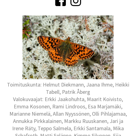
Toimituskunta: Helmut Diekmann, Jaana Ihme, Heikki
Tabell, Patrik Åberg
Valokuvaajat: Erkki Jaakohuhta, Maarit Koivisto,
Emma Kosonen, Rami Lindroos, Esa Marjamäki,
Marianne Niemelä, Allan Nyyssönen, Olli Pihlajamaa,
Annukka Pirkkalainen, Markku Ruuskanen, Jari ja
Irene Räty, Teppo Salmela, Erkki Santamala, Mika
Schafroth, Matti Selänne, Kimmo Silvonen, Eija