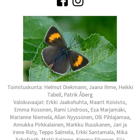
Toimituskunta: Helmut Diekmann, Jaana Ihme, Heikki
Tabell, Patrik Åberg
Valokuvaajat: Erkki Jaakohuhta, Maarit Koivisto,
Emma Kosonen, Rami Lindroos, Esa Marjamäki,
Marianne Niemelä, Allan Nyyssönen, Olli Pihlajamaa,
Annukka Pirkkalainen, Markku Ruuskanen, Jari ja
Irene Räty, Teppo Salmela, Erkki Santamala, Mika
Schafroth, Matti Selänne, Kimmo Silvonen, Eija