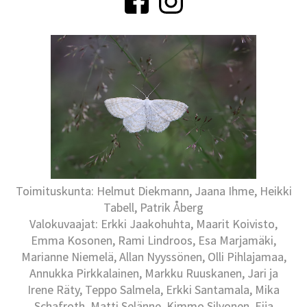
Toimituskunta: Helmut Diekmann, Jaana Ihme, Heikki
Tabell, Patrik Åberg
Valokuvaajat: Erkki Jaakohuhta, Maarit Koivisto,
Emma Kosonen, Rami Lindroos, Esa Marjamäki,
Marianne Niemelä, Allan Nyyssönen, Olli Pihlajamaa,
Annukka Pirkkalainen, Markku Ruuskanen, Jari ja
Irene Räty, Teppo Salmela, Erkki Santamala, Mika
Schafroth, Matti Selänne, Kimmo Silvonen, Eija