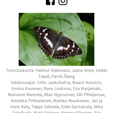
Toimituskunta: Helmut Diekmann, Jaana Ihme, Heikki
Tabell, Patrik Åberg
Valokuvaajat: Erkki Jaakohuhta, Maarit Koivisto,
Emma Kosonen, Rami Lindroos, Esa Marjamäki,
Marianne Niemelä, Allan Nyyssönen, Olli Pihlajamaa,
Annukka Pirkkalainen, Markku Ruuskanen, Jari ja
Irene Räty, Teppo Salmela, Erkki Santamala, Mika
Schafroth, Matti Selänne, Kimmo Silvonen, Eija