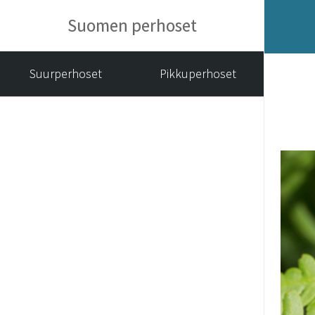
Suomen perhoset
Suurperhoset
Pikkuperhoset