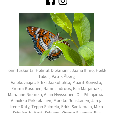
Toimituskunta: Helmut Diekmann, Jaana Ihme, Heikki
Tabell, Patrik Åberg
Valokuvaajat: Erkki Jaakohuhta, Maarit Koivisto,
Emma Kosonen, Rami Lindroos, Esa Marjamäki,
Marianne Niemelä, Allan Nyyssönen, Olli Pihlajamaa,
Annukka Pirkkalainen, Markku Ruuskanen, Jari ja
Irene Räty, Teppo Salmela, Erkki Santamala, Mika
Schafroth, Matti Selänne, Kimmo Silvonen, Eija