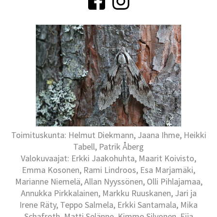
Toimituskunta: Helmut Diekmann, Jaana Ihme, Heikki
Tabell, Patrik Åberg
Valokuvaajat: Erkki Jaakohuhta, Maarit Koivisto,
Emma Kosonen, Rami Lindroos, Esa Marjamäki,
Marianne Niemelä, Allan Nyyssönen, Olli Pihlajamaa,
Annukka Pirkkalainen, Markku Ruuskanen, Jari ja
Irene Räty, Teppo Salmela, Erkki Santamala, Mika
Schafroth, Matti Selänne, Kimmo Silvonen, Eija