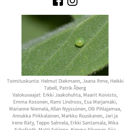
Toimituskunta: Helmut Diekmann, Jaana Ihme, Heikki
Tabell, Patrik Åberg
Valokuvaajat: Erkki Jaakohuhta, Maarit Koivisto,
Emma Kosonen, Rami Lindroos, Esa Marjamäki,
Marianne Niemelä, Allan Nyyssönen, Olli Pihlajamaa,
Annukka Pirkkalainen, Markku Ruuskanen, Jari ja
Irene Räty, Teppo Salmela, Erkki Santamala, Mika
Schafroth, Matti Selänne, Kimmo Silvonen, Eija