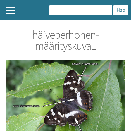
H
a
häiveperhonen-
k
määrityskuva1
u
: