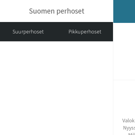
Suomen perhoset
Suurperhoset
Pikkuperhoset
Valok
Nyyss
Mi