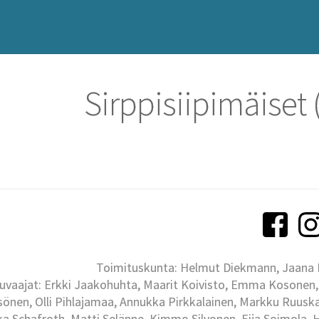
Sirppisiipimäiset
Toimituskunta: Helmut Diekmann, Jaana Ih
uvaajat: Erkki Jaakohuhta, Maarit Koivisto, Emma Kosonen,
önen, Olli Pihlajamaa, Annukka Pirkkalainen, Markku Ruuskan
ka Schafroth, Matti Selänne, Kimmo Silvonen, Eija Soimola, 