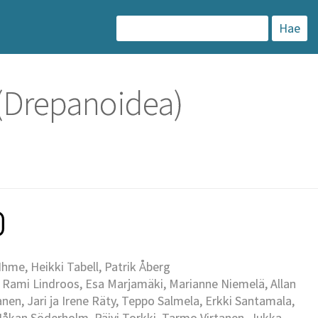
H
a
k
 (Drepanoidea)
u
:
me, Heikki Tabell, Patrik Åberg
 Rami Lindroos, Esa Marjamäki, Marianne Niemelä, Allan
en, Jari ja Irene Räty, Teppo Salmela, Erkki Santamala,
Håkan Söderholm, Päivi Torkki, Tarmo Virtanen, Jukka