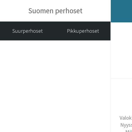
Suomen perhoset
Suurperhoset
Pikkuperhoset
Valok
Nyyss
Mi