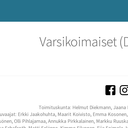
Varsikoimaiset (
Toimituskunta: Helmut Diekmann, Jaana Ih
uvaajat: Erkki Jaakohuhta, Maarit Koivisto, Emma Kosonen,
önen, Olli Pihlajamaa, Annukka Pirkkalainen, Markku Ruuskan
ka Schafroth, Matti Selänne, Kimmo Silvonen, Eija Soimola, 