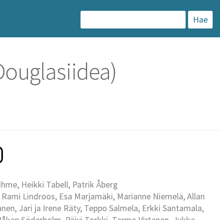
H
a
k
Douglasiidea)
u
:
me, Heikki Tabell, Patrik Åberg
 Rami Lindroos, Esa Marjamäki, Marianne Niemelä, Allan
en, Jari ja Irene Räty, Teppo Salmela, Erkki Santamala,
Håkan Söderholm, Päivi Torkki, Tarmo Virtanen, Jukka