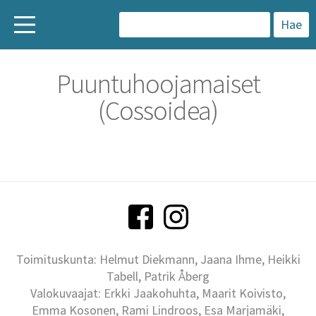
H
a
Puuntuhoojamaiset
k
(Cossoidea)
u
:
Toimituskunta: Helmut Diekmann, Jaana Ihme, Heikki
Tabell, Patrik Åberg
Valokuvaajat: Erkki Jaakohuhta, Maarit Koivisto,
Emma Kosonen, Rami Lindroos, Esa Marjamäki,