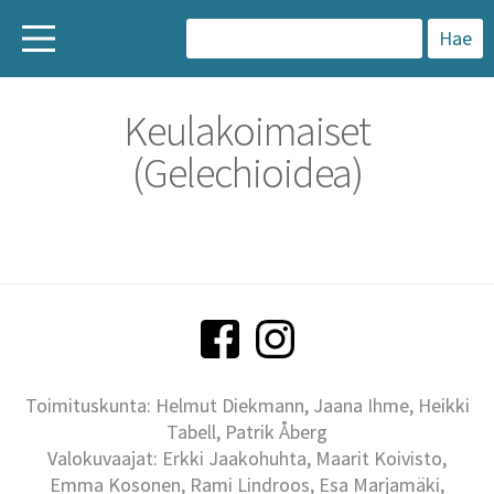
H
a
Keulakoimaiset
k
(Gelechioidea)
u
:
Toimituskunta: Helmut Diekmann, Jaana Ihme, Heikki
Tabell, Patrik Åberg
Valokuvaajat: Erkki Jaakohuhta, Maarit Koivisto,
Emma Kosonen, Rami Lindroos, Esa Marjamäki,