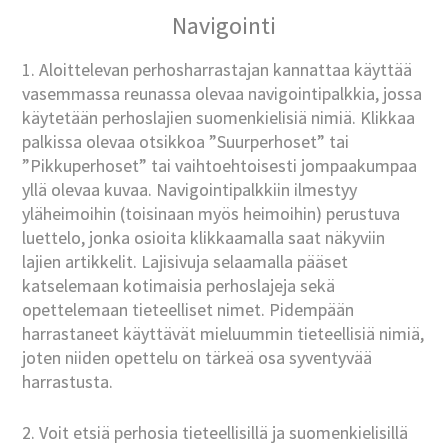
Navigointi
1. Aloittelevan perhosharrastajan kannattaa käyttää
vasemmassa reunassa olevaa navigointipalkkia, jossa
käytetään perhoslajien suomenkielisiä nimiä. Klikkaa
palkissa olevaa otsikkoa ”Suurperhoset” tai
”Pikkuperhoset” tai vaihtoehtoisesti jompaakumpaa
yllä olevaa kuvaa. Navigointipalkkiin ilmestyy
yläheimoihin (toisinaan myös heimoihin) perustuva
luettelo, jonka osioita klikkaamalla saat näkyviin
lajien artikkelit. Lajisivuja selaamalla pääset
katselemaan kotimaisia perhoslajeja sekä
opettelemaan tieteelliset nimet. Pidempään
harrastaneet käyttävät mieluummin tieteellisiä nimiä,
joten niiden opettelu on tärkeä osa syventyvää
harrastusta.
2. Voit etsiä perhosia tieteellisillä ja suomenkielisillä