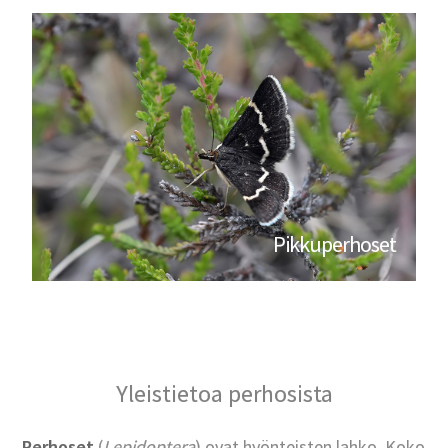
Pikkuperhoset
Yleistietoa perhosista
Perhoset
(
Lepidoptera
) ovat hyönteisten lahko. Koko