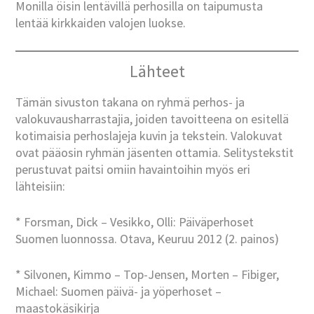
Monilla öisin lentävillä perhosilla on taipumusta
lentää kirkkaiden valojen luokse.
Lähteet
Tämän sivuston takana on ryhmä perhos- ja
valokuvausharrastajia, joiden tavoitteena on esitellä
kotimaisia perhoslajeja kuvin ja tekstein. Valokuvat
ovat pääosin ryhmän jäsenten ottamia. Selitystekstit
perustuvat paitsi omiin havaintoihin myös eri
lähteisiin:
* Forsman, Dick – Vesikko, Olli: Päiväperhoset
Suomen luonnossa. Otava, Keuruu 2012 (2. painos)
* Silvonen, Kimmo – Top-Jensen, Morten – Fibiger,
Michael: Suomen päivä- ja yöperhoset –
maastokäsikirja