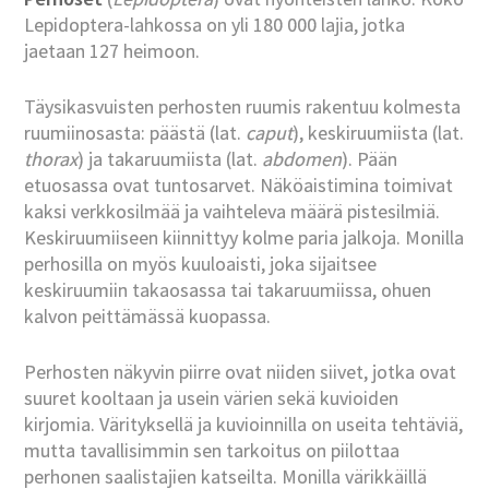
Lepidoptera-lahkossa on yli 180 000 lajia, jotka
jaetaan 127 heimoon.
Täysikasvuisten perhosten ruumis rakentuu kolmesta
ruumiinosasta: päästä (lat.
caput
), keskiruumiista (lat.
thorax
) ja takaruumiista (lat.
abdomen
). Pään
etuosassa ovat tuntosarvet. Näköaistimina toimivat
kaksi verkkosilmää ja vaihteleva määrä pistesilmiä.
Keskiruumiiseen kiinnittyy kolme paria jalkoja. Monilla
perhosilla on myös kuuloaisti, joka sijaitsee
keskiruumiin takaosassa tai takaruumiissa, ohuen
kalvon peittämässä kuopassa.
Perhosten näkyvin piirre ovat niiden siivet, jotka ovat
suuret kooltaan ja usein värien sekä kuvioiden
kirjomia. Värityksellä ja kuvioinnilla on useita tehtäviä,
mutta tavallisimmin sen tarkoitus on piilottaa
perhonen saalistajien katseilta. Monilla värikkäillä