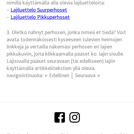
nimillä käyttämällä alla olevia lajiluetteloita:
–
Lajiluettelo Suurperhoset
–
Lajiluettelo Pikkuperhoset
3. Oletko nähnyt perhosen, jonka nimeä et tiedä? Voit
avata todennäköisesti kyseeseen tulevien heimojen
linkkejä ja vertailla näkemäsi perhosen eri lajien
pikkukuviin, joita klikkaamalla pääset ko. lajin sivulle.
Lajisivuilla pääset seuravaan (tai edelliseen) lajiin
käyttämällä artikkelitekstien yllä olevia
navigointinuolia: ← Edellinen │ Seuraava →