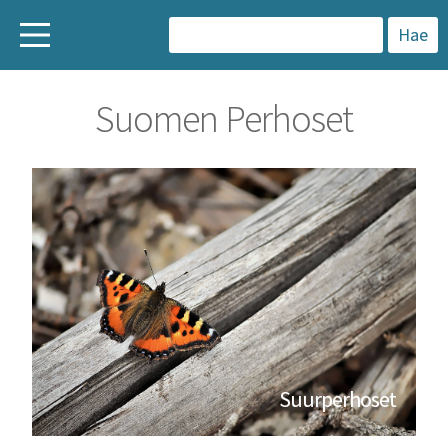
H
a
Suomen Perhoset
k
u
:
Suurperhoset